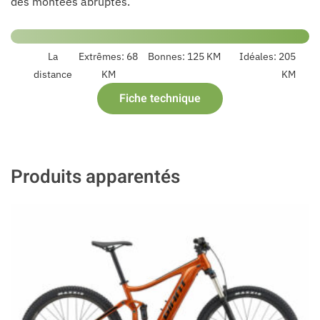
des montées abruptes.
La
Extrêmes:
68
Bonnes:
125 KM
Idéales:
205
distance
KM
KM
Fiche technique
Produits apparentés