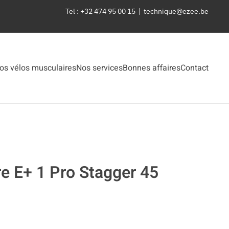
Tel : +32 474 95 00 15 |
technique@ezee.be
os vélos musculaires
Nos services
Bonnes affaires
Contact
e E+ 1 Pro Stagger 45